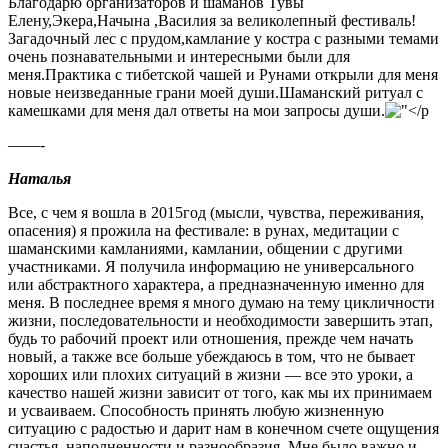
Благодарю организаторов и шаманов Тувы
Елену,Экера,Начына ,Василия за великолепный фестиваль!
Загадочный лес с прудом,камлание у костра с разными темами
очень познавательными и интересными были для
меня.Практика с тибетской чашей и Рунами открыли для меня
новые неизведанные грани моей души.Шаманский ритуал с
камешками для меня дал ответы на мои запросы души.
——-
Наталья
Все, с чем я вошла в 2015год (мысли, чувства, переживания,
опасения) я прожила на фестивале: в рунах, медитации с
шаманскими камланиями, камлании, общении с другими
участниками. Я получила информацию не универсального
или абстрактного характера, а предназначенную именно для
меня. В последнее время я много думаю на тему цикличности
жизни, последовательности и необходимости завершить этап,
будь то рабочий проект или отношения, прежде чем начать
новый, а также все больше убеждаюсь в том, что не бывает
хороших или плохих ситуаций в жизни — все это уроки, а
качество нашей жизни зависит от того, как мы их принимаем
и усваиваем. Способность принять любую жизненную
ситуацию с радостью и дарит нам в конечном счете ощущения
счастья, наполненности и разнообразия. Мне было важно и