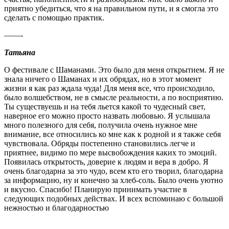
приятно убедиться, что я на правильном пути, и я смогла это
сделать с помощью практик.
——-
Татьяна
О фестивале с Шаманами. Это было для меня открытием. Я не
знала ничего о Шаманах и их обрядах, но в этот момент
жизни я как раз ждала чуда! Для меня все, что происходило,
было волшебством, не в смысле реальности, а по восприятию.
Ты существуешь и на тебя льется какой то чудесный свет,
наверное его можно просто назвать любовью. Я услышала
много полезного для себя, получила очень нужное мне
внимание, все относились ко мне как к родной и я также себя
чувствовала. Обряды постепенно становились легче и
приятнее, видимо по мере высвобождения каких то эмоций.
Появилась открытость, доверие к людям и вера в добро. Я
очень благодарна за это чудо, всем кто его творил, благодарна
за информацию, ну и конечно за хлеб-соль. Было очень уютно
и вкусно. Спасибо! Планирую принимать участие в
следующих подобных действах. И всех вспоминаю с большой
нежностью и благодарностью