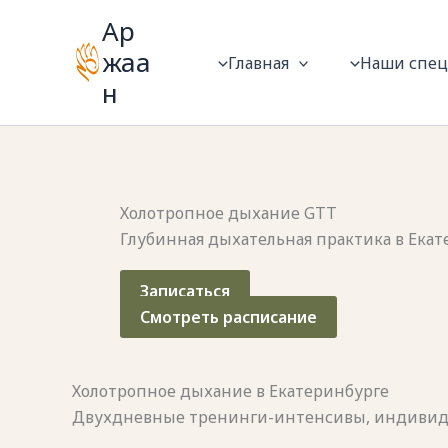
Перейти
Ар
к
жаа
Главная
Наши спе
содержимому
н
Холотропное дыхание GTT
Глубинная дыхательная практика в Ека
Записаться
Смотреть расписание
Холотропное дыхание в Екатеринбурге
Двухдневные тренинги-интенсивы, индивидуа