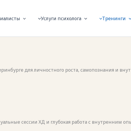
циалисты
Услуги психолога
Тренинги
теринбурге для личностного роста, самопознания и вн
льные сессии ХД и глубокая работа с внутренним опы