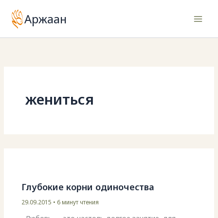
Перейти
Аржаан
к
содержимому
жениться
Глубокие корни одиночества
29.09.2015
•
6 минут чтения
Любовь — это настоль долгое занятие, для