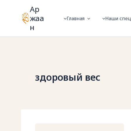
Перейти
Ар
к
жаа
Главная
Наши спе
содержимому
н
здоровый вес