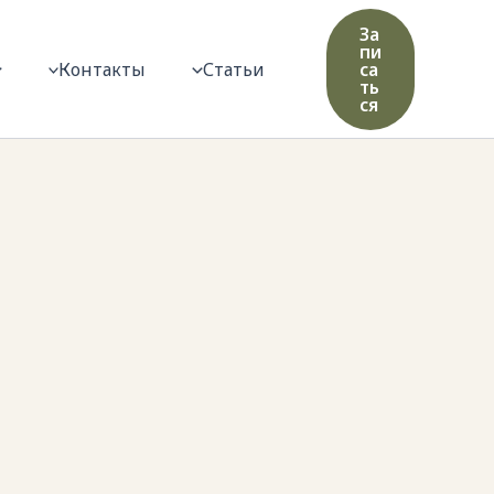
За
пи
Контакты
Статьи
са
ть
ся