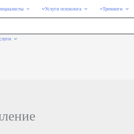
пециалисты
Услуги психолога
Тренинги
слуги
шление