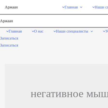
Перейти
Аржаан
Главная
Наши с
к
содержимому
Аржаан
Главная
О нас
Наши специалисты
У
Записаться
Записаться
негативное мы