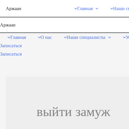
Перейти
Аржаан
Главная
Наши с
к
содержимому
Аржаан
Главная
О нас
Наши специалисты
У
Записаться
Записаться
выйти замуж