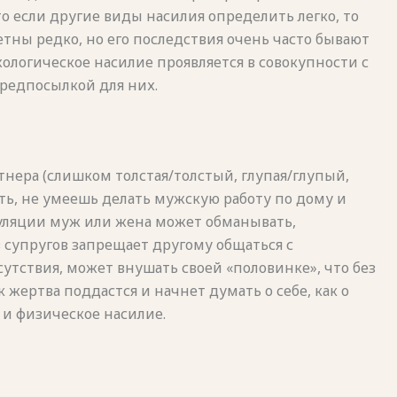
то если другие виды насилия определить легко, то
тны редко, но его последствия очень часто бывают
хологическое насилие проявляется в совокупности с
предпосылкой для них.
тнера (слишком толстая/толстый, глупая/глупый,
ть, не умеешь делать мужскую работу по дому и
пуляции муж или жена может обманывать,
 супругов запрещает другому общаться с
утствия, может внушать своей «половинке», что без
ак жертва поддастся и начнет думать о себе, как о
 и физическое насилие.