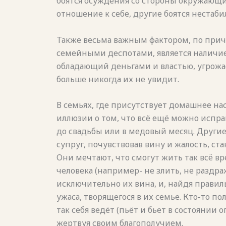
боятся осуждения со стороны окружающи
отношение к себе, другие боятся нестаби
Также весьма важным фактором, по прич
семейными деспотами, является наличие 
обладающий деньгами и властью, угрожае
больше никогда их не увидит.
В семьях, где присутствует домашнее на
иллюзии о том, что всё ещё можно испра
до свадьбы или в медовый месяц. Другие
супруг, почувствовав вину и жалость, ст
Они мечтают, что смогут жить так всё вре
человека (например- не злить, не раздраж
исключительно их вина, и, найдя правил
ужаса, творящегося в их семье. Кто-то по
так себя ведёт (пьёт и бьет в состоянии 
жертвуя своим благополучием.