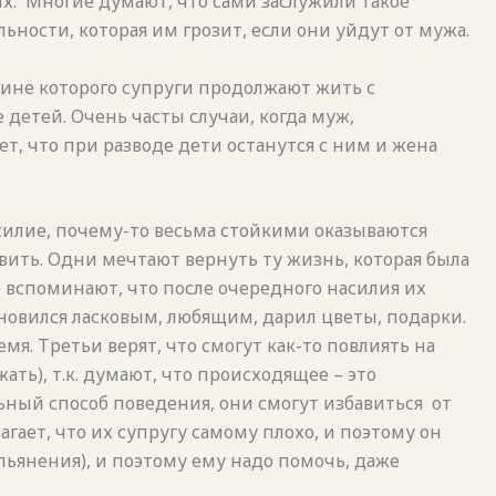
х.
Многие думают, что сами заслужили такое
льности, которая им грозит, если они уйдут от мужа.
ине которого супруги продолжают жить с
детей. Очень часты случаи, когда муж,
т, что при разводе дети останутся с ним и жена
силие, почему-то весьма стойкими оказываются
вить. Одни мечтают вернуть ту жизнь, которая была
 вспоминают, что после очередного насилия их
ановился ласковым, любящим, дарил цветы, подарки.
мя. Третьи верят, что смогут как-то повлиять на
ать), т.к. думают, что происходящее – это
ьный способ поведения, они смогут избавиться
от
лагает, что их супругу самому плохо, и поэтому он
опьянения), и поэтому ему надо помочь, даже