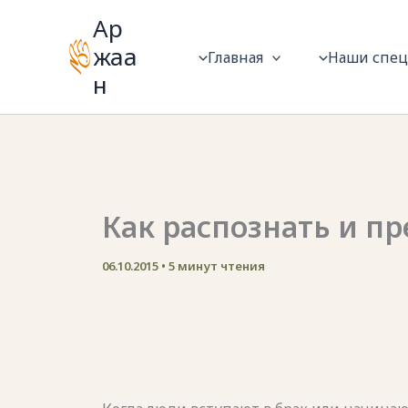
Перейти
Ар
к
жаа
Главная
Наши спе
содержимому
н
Как распознать и пр
06.10.2015
•
5 минут чтения