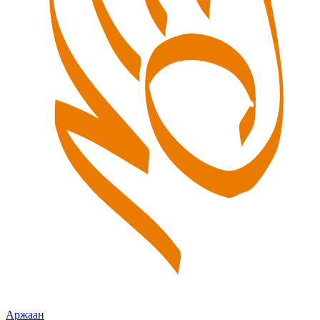
Аржаан